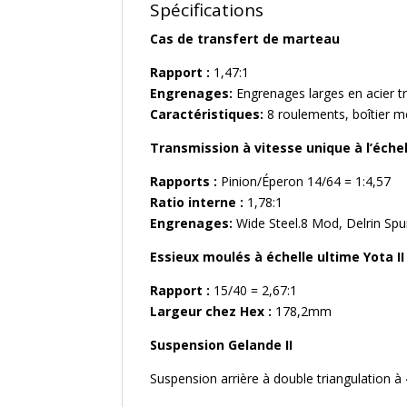
Spécifications
Cas de transfert de marteau
Rapport :
1,47:1
Engrenages:
Engrenages larges en acier 
Caractéristiques:
8 roulements, boîtier m
Transmission à vitesse unique à l’échel
Rapports :
Pinion/Éperon 14/64 = 1:4,57
Ratio interne :
1,78:1
Engrenages:
Wide Steel.8 Mod, Delrin Spu
Essieux moulés à échelle ultime Yota II
Rapport :
15/40 = 2,67:1
Largeur chez Hex :
178,2mm
Suspension Gelande II
Suspension arrière à double triangulation à