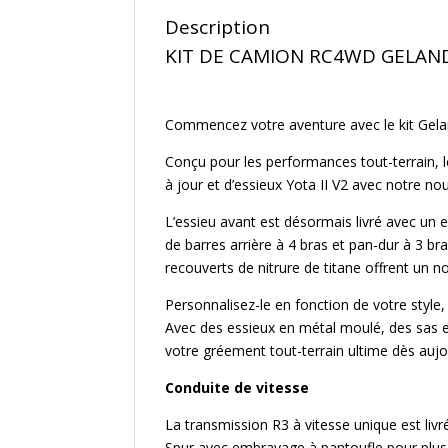
Description
KIT DE CAMION RC4WD GELAND
Commencez votre aventure avec le kit Geland
Conçu pour les performances tout-terrain, l
à jour et d’essieux Yota II V2 avec notre no
L’essieu avant est désormais livré avec un 
de barres arrière à 4 bras et pan-dur à 3 br
recouverts de nitrure de titane offrent un 
Personnalisez-le en fonction de votre styl
Avec des essieux en métal moulé, des sas en
votre gréement tout-terrain ultime dès aujou
Conduite de vitesse
La transmission R3 à vitesse unique est livr
Spur avec embrayage à pantoufle pour plus 