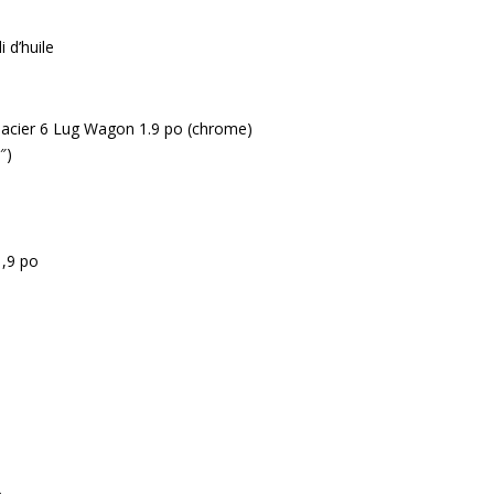
 d’huile
 acier 6 Lug Wagon 1.9 po (chrome)
″)
1,9 po