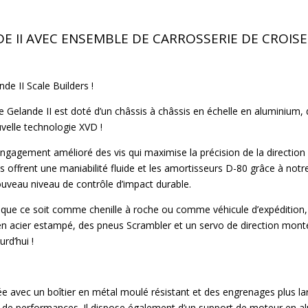
E II AVEC ENSEMBLE DE CARROSSERIE DE CROIS
e II Scale Builders !
e Gelande II est doté d’un châssis à châssis en échelle en aluminium,
uvelle technologie XVD !
engagement amélioré des vis qui maximise la précision de la direction
as offrent une maniabilité fluide et les amortisseurs D-80 grâce à notr
nouveau niveau de contrôle d’impact durable.
e, que ce soit comme chenille à roche ou comme véhicule d’expéditio
 acier estampé, des pneus Scrambler et un servo de direction monté s
rd’hui !
ée avec un boîtier en métal moulé résistant et des engrenages plus lar
de performances. Il dispose également d’un support de moteur en al