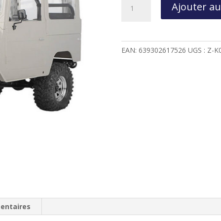
Ajouter au
de
KIT
DE
CAMION
EAN:
639302617526
UGS :
Z-K
RC4WD
GELANDE
II
AVEC
ENSEMBLE
DE
CARROSSERIE
DE
CRUISER
2025
-
Z-
K0072
entaires