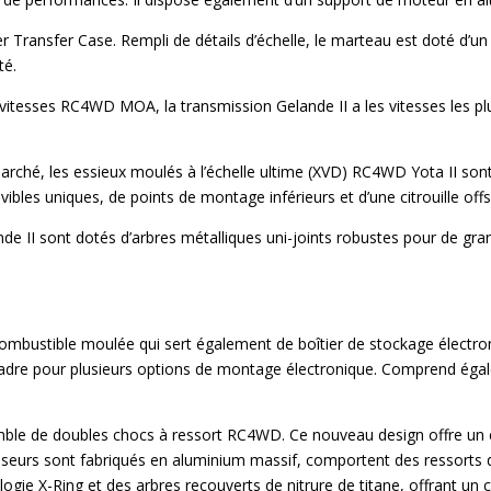
ransfer Case. Rempli de détails d’échelle, le marteau est doté d’un
té.
vitesses RC4WD MOA, la transmission Gelande II a les vitesses les pl
u marché, les essieux moulés à l’échelle ultime (XVD) RC4WD Yota II so
les uniques, de points de montage inférieurs et d’une citrouille offs
de II sont dotés d’arbres métalliques uni-joints robustes pour de gr
 combustible moulée qui sert également de boîtier de stockage électro
cadre pour plusieurs options de montage électronique. Comprend égal
mble de doubles chocs à ressort RC4WD. Ce nouveau design offre un ch
sseurs sont fabriqués en aluminium massif, comportent des ressorts
logie X-Ring et des arbres recouverts de nitrure de titane, offrant un 