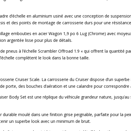
cadre d’échelle en aluminium usiné avec une conception de suspensio
ssis et des points de montage de carrosserie durs pour une résistance
illage embouties en acier Wagon 1,9 po 6 Lug (Chrome) avec moyeux d
ion argentée lisse pour plus de détails.
 de pneus à l’échelle Scrambler Offroad 1.9 « qui offrent la quantité 
’échelle complètent le look dans la bonne taille.
osserie Cruiser Scale. La carrosserie du Cruiser dispose d’un superbe 
e porte, des bouches d’aération et une calandre pour correspondre a
Cruiser Body Set est une réplique du véhicule grandeur nature, jusqu’
ur durable moulé dans une finition grise peignable, parfaite pour la pe
tenir un superbe look avec un minimum de bruit.