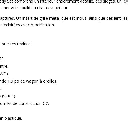
dy Set comprend un intérieur entièrement détaillé, des sièges, un levi
mener votre build au niveau supérieur.
capturés. Un insert de grille métallique est inclus, ainsi que des lentill
e éclairées avec modification.
illettes réaliste.
R3.
ntre.
XVD).
 de 1,9 po de wagon à oreilles.
o.
 (VER 3).
our kit de construction G2.
en plastique.