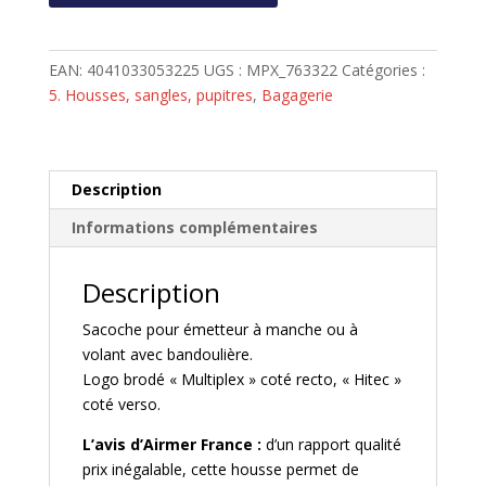
Multiplex
-
Housse
EAN:
4041033053225
UGS :
MPX_763322
Catégories :
de
5. Housses, sangles, pupitres
,
Bagagerie
transport
pour
radiocommande
Description
Informations complémentaires
Description
Sacoche pour émetteur à manche ou à
volant avec bandoulière.
Logo brodé « Multiplex » coté recto, « Hitec »
coté verso.
L’avis d’Airmer France :
d’un rapport qualité
prix inégalable, cette housse permet de