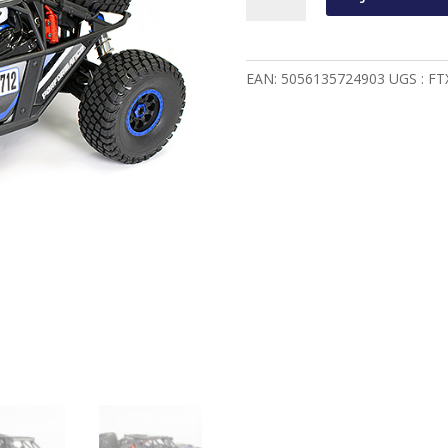
FTX
DR8
1/8
EAN:
5056135724903
UGS :
FT
DESERT
RACER
6S
READY-
TO-
RUN
-
BLEU
-
FTX5495B