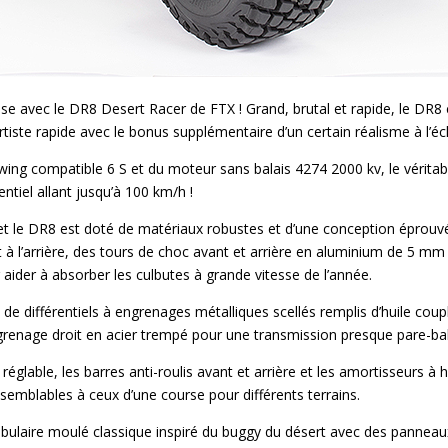
sse avec le DR8 Desert Racer de FTX ! Grand, brutal et rapide, le DR8 
rtiste rapide avec le bonus supplémentaire d’un certain réalisme à l’éc
ing compatible 6 S et du moteur sans balais 4274 2000 kv, le véritab
ntiel allant jusqu’à 100 km/h !
 et le DR8 est doté de matériaux robustes et d’une conception éprouvé
 à l’arrière, des tours de choc avant et arrière en aluminium de 5 m
aider à absorber les culbutes à grande vitesse de l’année.
de différentiels à engrenages métalliques scellés remplis d’huile cou
grenage droit en acier trempé pour une transmission presque pare-bal
églable, les barres anti-roulis avant et arrière et les amortisseurs à 
 semblables à ceux d’une course pour différents terrains.
bulaire moulé classique inspiré du buggy du désert avec des panneau