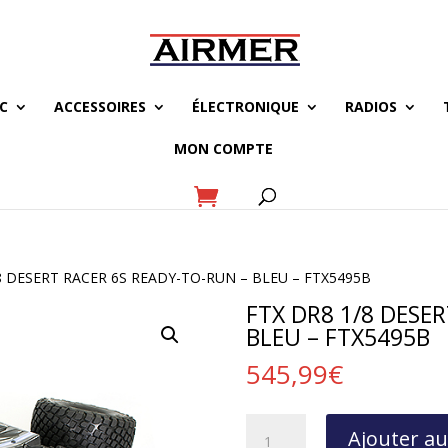
C
ACCESSOIRES
ÉLECTRONIQUE
RADIOS
MON COMPTE
/8 DESERT RACER 6S READY-TO-RUN – BLEU – FTX5495B
FTX DR8 1/8 DESE
BLEU – FTX5495B
545,99
€
quantité
Ajouter au
de