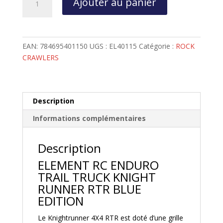
Ajouter au panier
de
ELEMENT
RC
ENDURO
EAN:
784695401150
UGS :
EL40115
Catégorie :
ROCK
TRAIL
CRAWLERS
TRUCK
KNIGHT
RUNNER
RTR
Description
BLUE
Informations complémentaires
EDITION
-
EL40115
Description
ELEMENT RC ENDURO
TRAIL TRUCK KNIGHT
RUNNER RTR BLUE
EDITION
Le Knightrunner 4X4 RTR est doté d’une grille