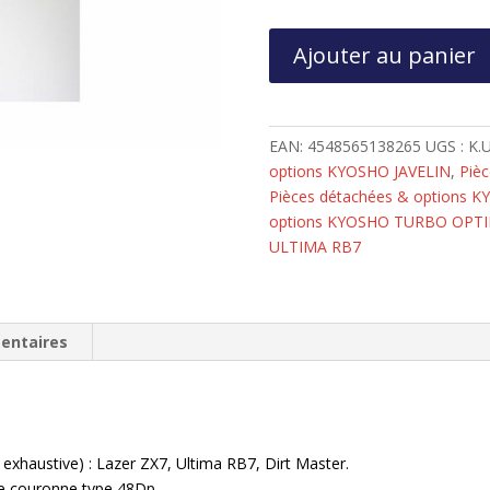
quantité
Ajouter au panier
de
Couronne
82
Dents
EAN:
4548565138265
UGS :
K.
48Dp
options KYOSHO JAVELIN
,
Piè
Kyosho
Pièces détachées & options
UM564-
options KYOSHO TURBO OPT
82
ULTIMA RB7
ZX7,
Ultima
RB7,
entaires
DirtMaster,
Mid
exhaustive) : Lazer ZX7, Ultima RB7, Dirt Master.
tte couronne type 48Dp.