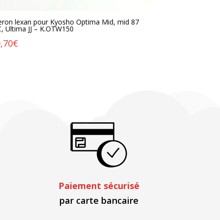
leron lexan pour Kyosho Optima Mid, mid 87
, Ultima JJ – K.OTW150
,70
€
Paiement sécurisé
par carte bancaire