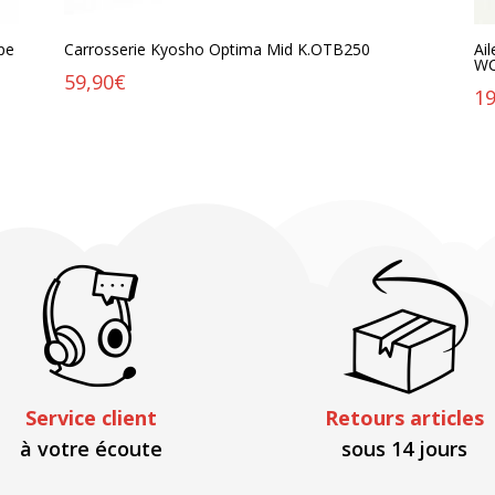
ype
Carrosserie Kyosho Optima Mid K.OTB250
Ai
WC
59,90
€
19
Service client
Retours articles
à votre écoute
sous 14 jours