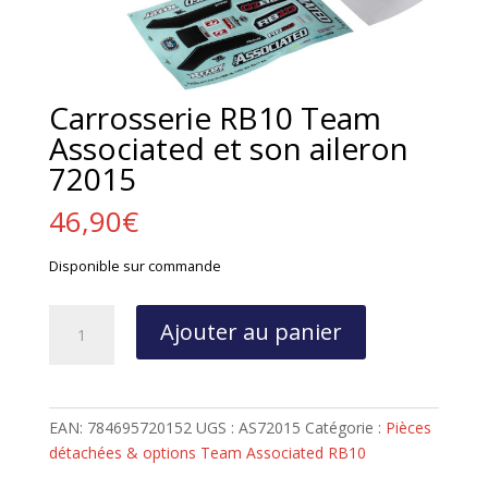
Carrosserie RB10 Team
Associated et son aileron
72015
46,90
€
Disponible sur commande
quantité
Ajouter au panier
de
Carrosserie
RB10
Team
EAN:
784695720152
UGS :
AS72015
Catégorie :
Pièces
Associated
détachées & options Team Associated RB10
et