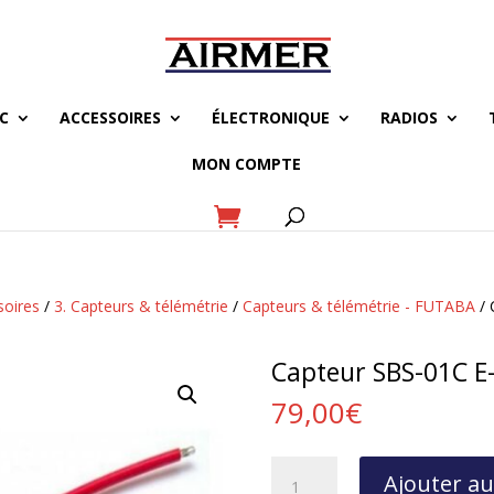
C
ACCESSOIRES
ÉLECTRONIQUE
RADIOS
MON COMPTE
soires
/
3. Capteurs & télémétrie
/
Capteurs & télémétrie - FUTABA
/ 
Capteur SBS-01C E
79,00
€
quantité
Ajouter au
de