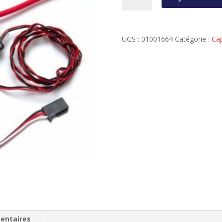
Capteur
SBS-
01C
UGS :
01001664
Catégorie :
Cap
E-
TOP
Futaba
(conso/amp/volt)
entaires