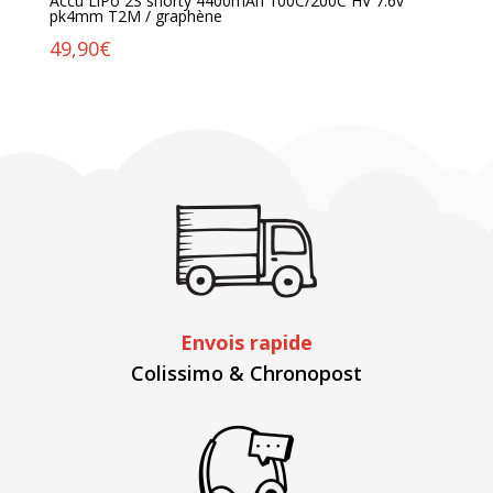
Accu LiPo 2S shorty 4400mAh 100C/200C HV 7.6v
pk4mm T2M / graphène
49,90
€
Envois rapide
Colissimo & Chronopost