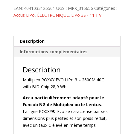
3S
EAN:
4041033126561
UGS :
MPX_316656
Catégories :
-
Accus LiPo
,
ÉLECTRONIQUE
,
LiPo 3S - 11.1 V
2600mAh
40C
-
ROXXY
Description
EVO
Informations complémentaires
-
Bid
Description
Chip
-
Multiplex ROXXY EVO LiPo 3 – 2600M 40C
Prise
with BID-Chip 28,9 Wh
Multiplex
Accu particulièrement adapté pour le
Funcub NG de Multiplex ou le Lentus.
La ligne ROXXY®-Evo se caractérise par ses
dimensions plus petites et son poids réduit,
avec un taux C élevé en même temps.